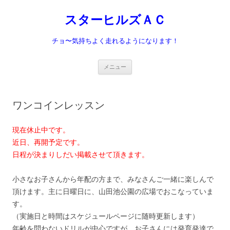
スターヒルズＡＣ
チョ〜気持ちよく走れるようになります！
コ
メニュー
ン
テ
ン
ツ
へ
ワンコインレッスン
ス
キ
ッ
プ
現在休止中です。
近日、再開予定です。
日程が決まりしだい掲載させて頂きます。
小さなお子さんから年配の方まで、みなさんご一緒に楽しんで
頂けます。主に日曜日に、山田池公園の広場でおこなっていま
す。
（実施日と時間はスケジュールページに随時更新します）
年齢を問わないドリルが中心ですが、お子さんには発育発達で