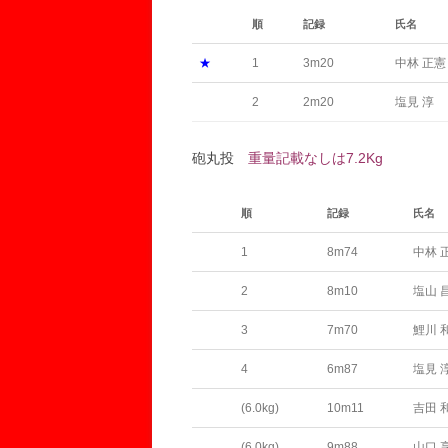
順
記録
氏名
★
1
3m20
中林 正憲
2
2m20
塩見 淳
砲丸投
重量記載なしは7.2Kg
順
記録
氏名
1
8m74
中林 
2
8m10
塩山 
3
7m70
鯉川 
4
6m87
塩見 
(6.0kg)
10m11
吉田 
(6.0kg)
9m88
山口 