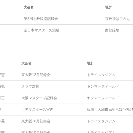
大会名
場所
第2回北丹陸協記録会
京丹後はごろも
全日本マスターズ混成
西部緑地
大会名
場所
正憲
東大阪12月記録会
トライスタジアム
昌弘
クラブ対抗
ヤンマーフィールド
和正
大阪マスターズ記録会
ヤンマーフィールド
淳
世界マスターズ室内
韓国・大邱市民生活ｽﾎﾟｰﾂｾﾝﾀ
和晃
東大阪10月記録会
トライスタジアム
享郎
東大阪10月記録会
トライスタジアム