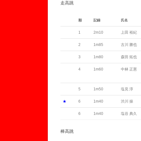
走高跳
順
記録
氏名
1
2m10
上田 裕紀
2
1m85
古川 勝也
3
1m80
森田 拓也
4
1m60
中林 正憲
5
1m50
塩見 淳
★
6
1m40
渋川 操
6
1m40
塩谷 典久
棒高跳