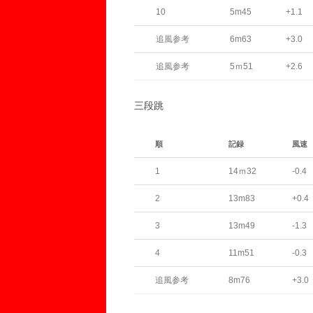
10
5m45
+1.1
追風参考
6m63
+3.0
追風参考
5ｍ51
+2.6
三段跳
順
記録
風速
1
14ｍ32
-0.4
2
13m83
+0.4
3
13m49
-1.3
4
11m51
-0.3
追風参考
8m76
+3.0