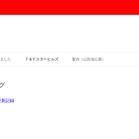
コ
ン
ました
Ｔ＆Ｆスターヒルズ
案内（山田池公園）
テ
ン
ツ
2024年度大会予定表
へ
ス
グ
キ
大会結果・記録集
ッ
プ
スターヒルズ記録
更新記録
トラック・ロード種目ランキング
フィールド種目ランキング
リレーランキング