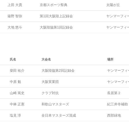
上田 大貴
京都スポーツ祭典
太陽が丘
薙野 智弥
第1回大阪陸上記録会
ヤンマーフィ
大地 悠斗
大阪陸協第1回記録会
ヤンマーフィ
氏名
大会名
場所
柴田 祐介
大阪陸協第2回記録会
ヤンマーフィ
中原 魁
大阪実業団
ヤンマーフィ
山崎 篤史
クラブ対抗
長居第２
中林 正憲
和歌山マスターズ
紀三井寺補助
塩見 淳
全日本マスターズ混成
西部緑地