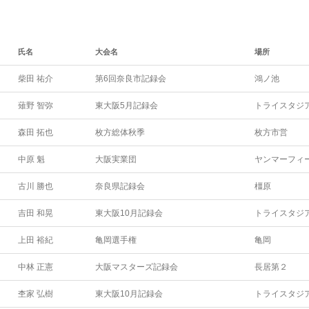
氏名
大会名
場所
柴田 祐介
第6回奈良市記録会
鴻ノ池
薙野 智弥
東大阪5月記録会
トライスタジ
森田 拓也
枚方総体秋季
枚方市営
中原 魁
大阪実業団
ヤンマーフィ
古川 勝也
奈良県記録会
橿原
吉田 和晃
東大阪10月記録会
トライスタジ
上田 裕紀
亀岡選手権
亀岡
中林 正憲
大阪マスターズ記録会
長居第２
杢家 弘樹
東大阪10月記録会
トライスタジ