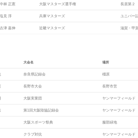
中林 正憲
大阪マスターズ選手権
長居第２
塩見 淳
兵庫マスターズ
ユニバー
古津 嘉伸
近畿マスターズ
滋賀・甲
大会名
場所
也
奈良県記録会
橿原
憲
長野市大会
長野市営
明
大阪実業団
ヤンマーフィールド
巳
第1回大阪陸協記録会
ヤンマーフィールド
大阪スポーツ祭典
服部緑地
クラブ対抗
ヤンマーフィールド