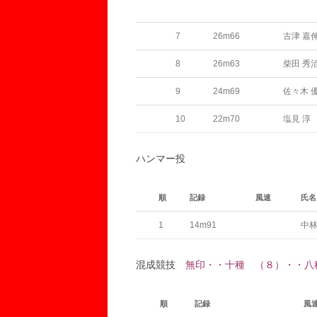
7
26m66
古津 嘉
8
26m63
柴田 秀
9
24m69
佐々木 
10
22m70
塩見 淳
ハンマー投
順
記録
風速
氏名
1
14m91
中林
混成競技
無印・・十種 （８）・・八
順
記録
風