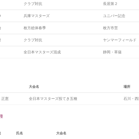
クラブ対抗
長居第２
伸
兵庫マスターズ
ユニバー記念
治
枚方総体春季
枚方市営
優
クラブ対抗
ヤンマーフィールド
全日本マスターズ混成
静岡・草薙
大会名
場所
 正憲
全日本マスターズ投てき五種
石川・西
種
速
氏名
大会名