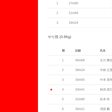
1
27m00
2
21m69
3
16m24
やり投 (0.8Kg)
順
記録
氏名
1
46m68
古川 勝
2
38m24
中林 正
3
35m55
中本 英
★
4
33m41
粕渕 昌
5
32m80
松本 怜
6
30m21
増原 麟